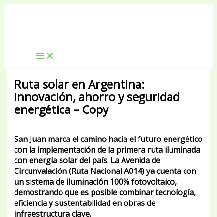
Ir
Escribe
Nombre*
Correo
Web
al
aquí...
electrónico*
contenido
Ruta solar en Argentina:
innovación, ahorro y seguridad
energética – Copy
Deja un comentario
/
Energía Solar
/ Por
a0091066
San Juan marca el camino hacia el futuro energético
con la implementación de la primera ruta iluminada
con energía solar del país. La Avenida de
Circunvalación (Ruta Nacional A014) ya cuenta con
un sistema de iluminación 100% fotovoltaico,
demostrando que es posible combinar tecnología,
eficiencia y sustentabilidad en obras de
infraestructura clave.