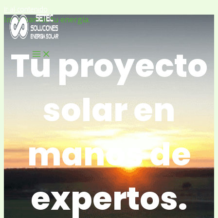
Ir al contenido
Impulsamos tu energía.
Tu proyecto
solar en
manos de
expertos.