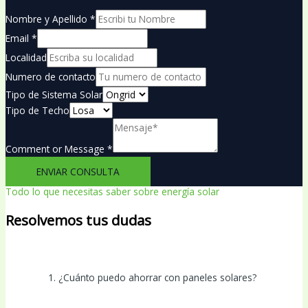
Nombre y Apellido
*
Email
*
Localidad
Numero de contacto
Tipo de Sistema Solar
Tipo de Techo
Comment or Message
*
ENVIAR CONSULTA
Todo lo que necesitas saber sobre energía solar
Resolvemos tus dudas
1. ¿Cuánto puedo ahorrar con paneles solares?