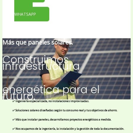
WHATSAPP
Más que paneles solares.
Construimos
infraestructura
energética para el
futuro.
✅ Ingeniería especializada, no instalaciones improvisadas.
✅ Soluciones solares diseñadas según tu consumo real y tus objetivos de ahorro.
✅ Más que instalar paneles, desarrollamos proyectos energéticos a medida.
✅ Nos ocupamos de la ingeniería, la instalación y la gestión de toda la documentación.