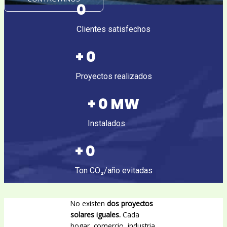
0
Clientes satisfechos
+
0
Proyectos realizados
+
0
MW
Instalados
+
0
Ton CO₂/año evitadas
No existen
dos proyectos
solares iguales.
Cada
hogar, comercio, industria